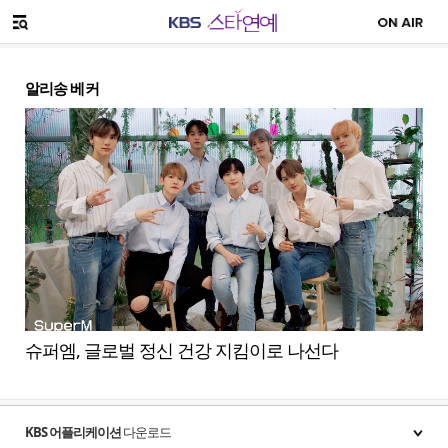
SNS 공유하기
메뉴 열기
알리송 베커
슈퍼엠, 글로벌 정신 건강 지킴이로 나선다
KBS 어플리케이션
다운로드