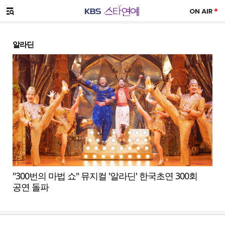
SNS 공유하기
메뉴 열기
알라딘
"300번의 마법 쇼" 뮤지컬 '알라딘' 한국초연 300회
공연 돌파