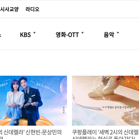
시사교양
라디오
더보기
더보기
더보기
스
KBS
영화-OTT
음악
시의 신데렐라' 신현빈-문상민의
쿠팡플레이 '새벽 2시의 신데렐라'
코
신데렐라는 현실로 돌아간다!