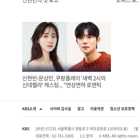
신현빈-문상민, 쿠팡플레이 '새벽 2시의
신데렐라' 캐스팅... "연상연하 로맨틱
코미디"
KBS소개
사이버 감사실
광고
이용약관
청소년 보호정책
SNS 공유하기
KBS
[본관] 07235 서울특별시 영등포구 여의공원로 13(여의도동)
[
대표전화 : 02-781-1000
1:1 문의
© KBS. All rights r