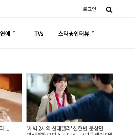
검색
로그인
더보기
더보기
연예
TVs
스타★인터뷰
...
'새벽 2시의 신데렐라' 신현빈-문상민
연상연하 오피스 로맨스.. 쿠팡플레이 8월