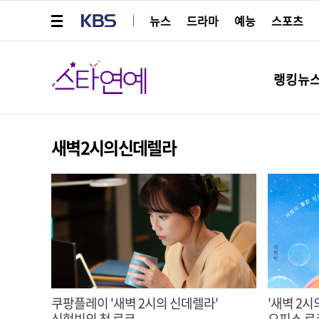
메뉴 열기
KBS
뉴스
드라마
예능
스포츠
스타연예
랭킹뉴
새벽2시의신데렐라
쿠팡플레이 '새벽 2시의 신데렐라'
'새벽 2
신현빈의 첫 로코
오피스 로