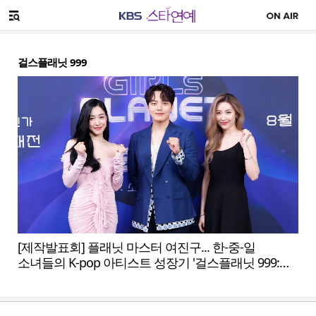
SNS 공유하기
메뉴 열기
걸스플래닛 999
[제작발표회] 플래닛 마스터 여진구... 한-중-일
소녀들의 K-pop 아티스트 성장기 '걸스플래닛 999:
소녀대전'