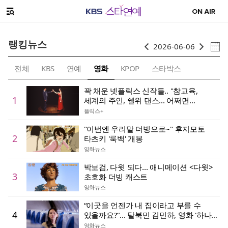
이전
다음
SNS 공유하기
메뉴 열기
랭킹뉴스
2026-06-06
전체
KBS
연예
영화
KPOP
스타박스
꽉 채운 넷플릭스 신작들.. "참교육,
1
세계의 주인, 쉘위 댄스... 어쩌면
해피엔딩"
플릭스+
"이번엔 우리말 더빙으로~" 후지모토
2
타츠키 '룩백' 개봉
영화뉴스
박보검, 다윗 되다... 애니메이션 <다윗>
3
초호화 더빙 캐스트
영화뉴스
“이곳을 언젠가 내 집이라고 부를 수
4
있을까요?”... 탈북민 김민하, 영화 '하나
코리아'
영화뉴스