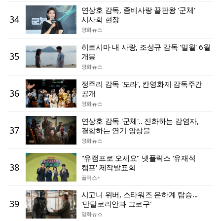
연상호 감독, 좀비사랑 끝판왕 '군체'
34
시사회 현장
영화뉴스
히로시마 내 사랑, 조성규 감독 '밀월' 6월
35
개봉
영화뉴스
정주리 감독 '도라', 칸영화제 감독주간
36
공개
영화뉴스
연상호 감독 '군체'.. 진화하는 감염자,
37
결합하는 연기 앙상블
영화뉴스
"유캠프로 오세요" 넷플릭스 '유재석
38
캠프' 제작발표회
플릭스+
시고니 위버, 스타워즈 은하계 탑승...
39
'만달로리안과 그로구'
영화뉴스