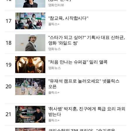
영화인터뷰
"참교육, 시작합시다"
17
플릭스+
"스타가 되고 싶어?" 기획사 대표 신하균,
18
영화 '와일드 씽'
영화뉴스
"처음 만나는 슈퍼걸" 밀리 앨콕
19
영화뉴스
"유재석 캠프로 놀러오세요" 넷플릭스
20
오픈
플릭스+
'취사병' 박지훈, 진구에게 특급 요리 과외
21
받는다
플릭스+
크리스탈의 'SNL코리아'.. "슬기로운