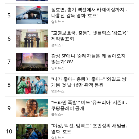
정호연, 총기 액션에서 카체이싱까지..
5
나홍진 감독 영화 '호프'
영화뉴스
"교권보호국, 출동".. 넷플릭스 '참교육'
6
제작발표회
플릭스+
감성 SF애니 '순례자들은 왜 돌아오지
7
않는가' GV
영화뉴스
"니가 좋아~ 흥행이 좋아~" '와일드 씽'
8
개봉 첫 날 16만 관객 동원
영화뉴스
"도파민 폭발 " 미드 '유포리아' 시즌3..
9
쿠팡플레이 공개
플릭스+
"야성, 액션, 임팩트" 조인성의 새얼굴,
10
영화 '호프'
영화뉴스