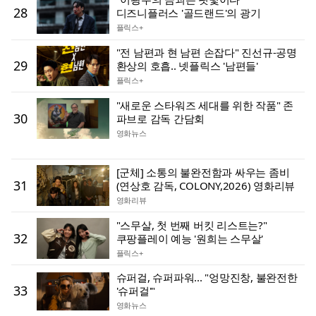
28
디즈니플러스 '골드랜드'의 광기
플릭스+
"전 남편과 현 남편 손잡다" 진선규-공명
29
환상의 호흡.. 넷플릭스 '남편들'
플릭스+
"새로운 스타워즈 세대를 위한 작품" 존
30
파브로 감독 간담회
영화뉴스
[군체] 소통의 불완전함과 싸우는 좀비
31
(연상호 감독, COLONY,2026) 영화리뷰
영화리뷰
"스무살, 첫 번째 버킷 리스트는?"
32
쿠팡플레이 예능 '원희는 스무살'
플릭스+
슈퍼걸, 슈퍼파워... "엉망진창, 불완전한
33
'슈퍼걸'"
영화뉴스