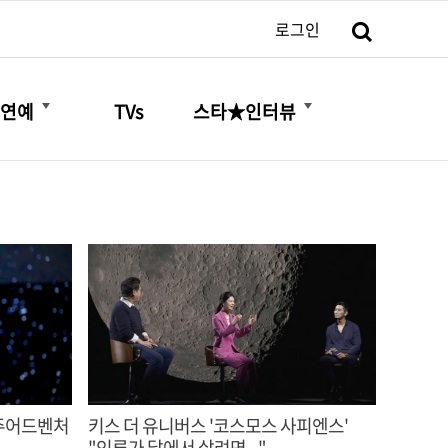
검색
로그인
더보기
더보기
연예
TVs
스타★인터뷰
우주어드벤처
키스 더 유니버스 '코스모스 사피엔스'
"인류가 달에서 살려면..."