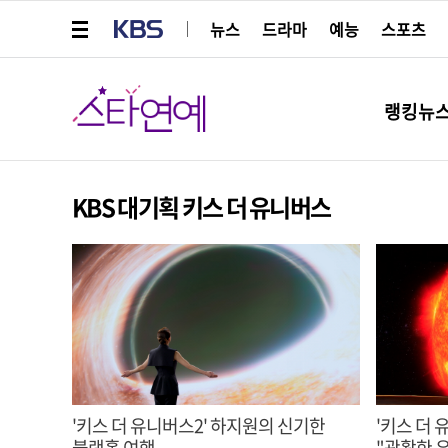
메뉴 열기
KBS
뉴스
드라마
예능
스포츠
스타연예
랭킹뉴
KBS 대기획 키스 더 유니버스
'키스 더 유니버스2' 하지원의 신기한
'키스 더
블랙홀 여행
"광활한 