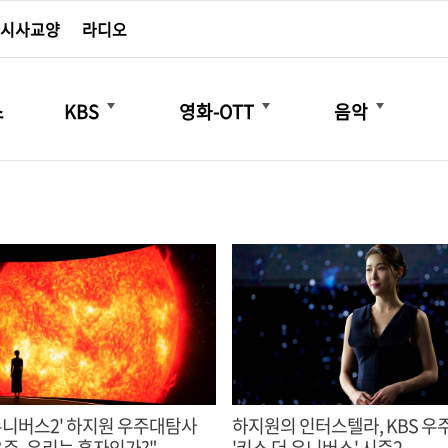
시사교양
라디오
더보기
더보기
더보기
스
KBS
영화-OTT
음악
 유니버스2' 하지원 우주대탐사
하지원의 인터스텔라, KBS 
우주, 우리는 혼자인가?"
'키스 더 유니버스' 시즌2