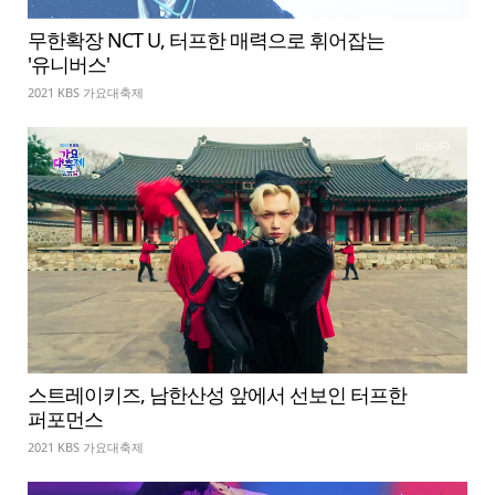
무한확장 NCT U, 터프한 매력으로 휘어잡는
'유니버스'
2021 KBS 가요대축제
스트레이키즈, 남한산성 앞에서 선보인 터프한
퍼포먼스
2021 KBS 가요대축제