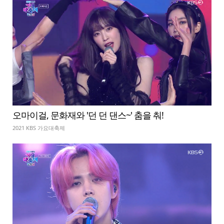
오마이걸, 문화재와 '던 던 댄스~' 춤을 춰!
2021 KBS 가요대축제