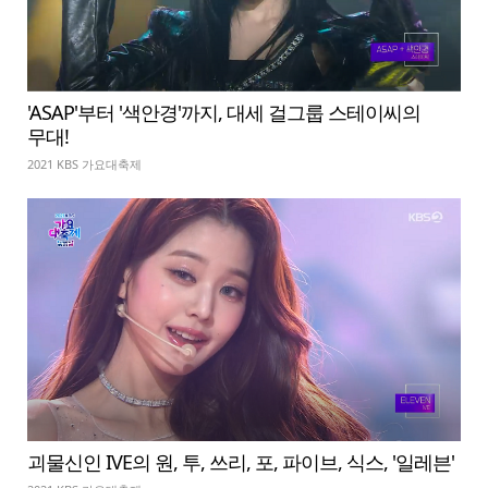
'ASAP'부터 '색안경'까지, 대세 걸그룹 스테이씨의
무대!
2021 KBS 가요대축제
괴물신인 IVE의 원, 투, 쓰리, 포, 파이브, 식스, '일레븐'