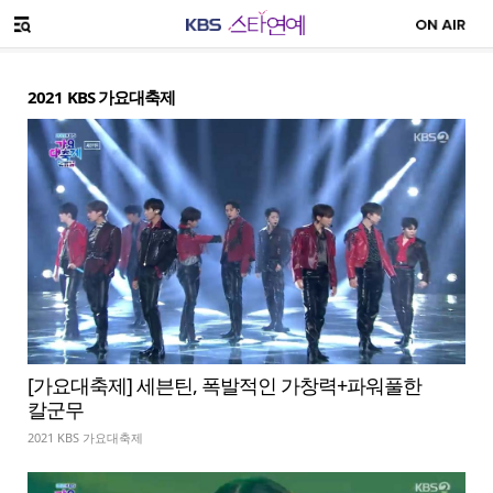
SNS 공유하기
메뉴 열기
2021 KBS 가요대축제
[가요대축제] 세븐틴, 폭발적인 가창력+파워풀한
칼군무
2021 KBS 가요대축제