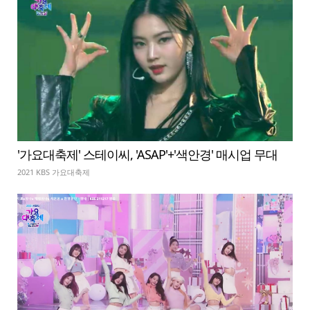
'가요대축제' 스테이씨, 'ASAP'+'색안경' 매시업 무대
2021 KBS 가요대축제