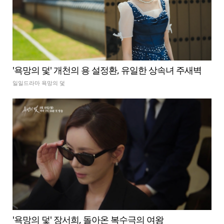
'욕망의 덫' 개천의 용 설정환, 유일한 상속녀 주새벽
일일드라마 욕망의 덫
'욕망의 덫' 장서희, 돌아온 복수극의 여왕