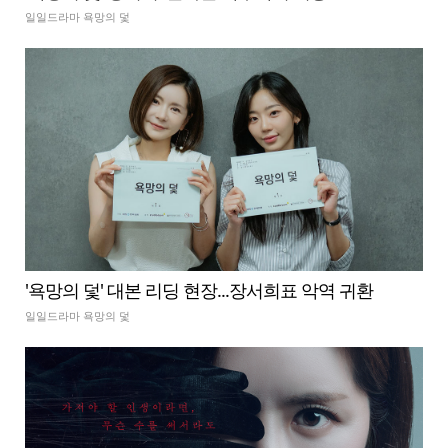
일일드라마 욕망의 덫
'욕망의 덫' 대본 리딩 현장...장서희표 악역 귀환
일일드라마 욕망의 덫