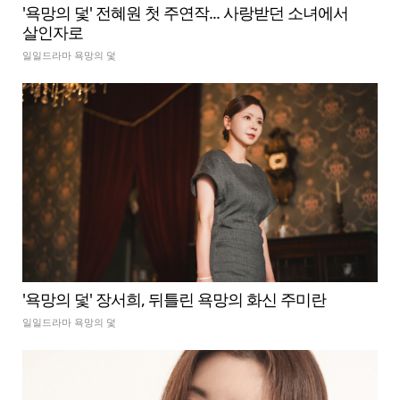
'욕망의 덫' 전혜원 첫 주연작... 사랑받던 소녀에서
살인자로
일일드라마 욕망의 덫
'욕망의 덫' 장서희, 뒤틀린 욕망의 화신 주미란
일일드라마 욕망의 덫