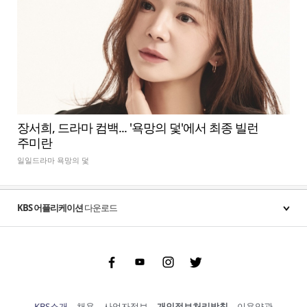
장서희, 드라마 컴백... '욕망의 덫'에서 최종 빌런
주미란
일일드라마 욕망의 덫
KBS 어플리케이션
다운로드
Facebook
Youtube
Instgram
Twitter
KBS소개
채용
사업자정보
개인정보처리방침
이용약관