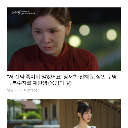
“저 진짜 죽이지 않았어요” 장서희-전혜원, 살인 누명
→복수자로 재탄생 (욕망의 덫)
일일드라마 욕망의 덫