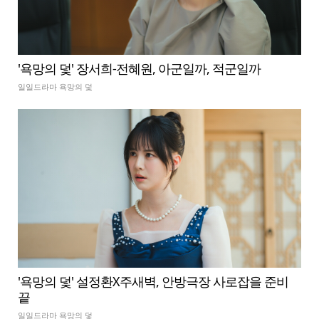
'욕망의 덫' 장서희-전혜원, 아군일까, 적군일까
일일드라마 욕망의 덫
'욕망의 덫' 설정환X주새벽, 안방극장 사로잡을 준비
끝
일일드라마 욕망의 덫