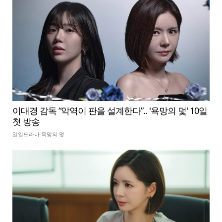
이대경 감독 “악역이 판을 설계한다”.. '욕망의 덫' 10일
첫 방송
일일드라마 욕망의 덫