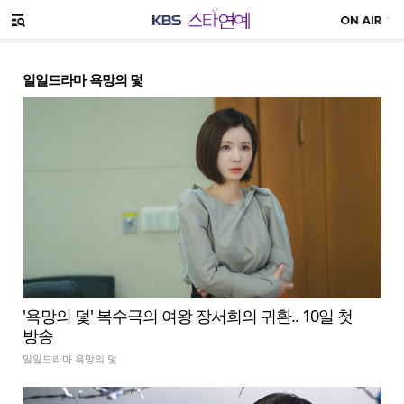
SNS 공유하기
메뉴 열기
일일드라마 욕망의 덫
'욕망의 덫' 복수극의 여왕 장서희의 귀환.. 10일 첫
방송
일일드라마 욕망의 덫