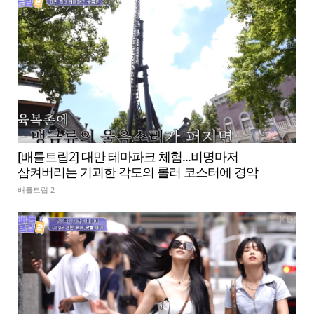
[배틀트립2] 대만 테마파크 체험...비명마저
삼켜버리는 기괴한 각도의 롤러 코스터에 경악
배틀트립 2