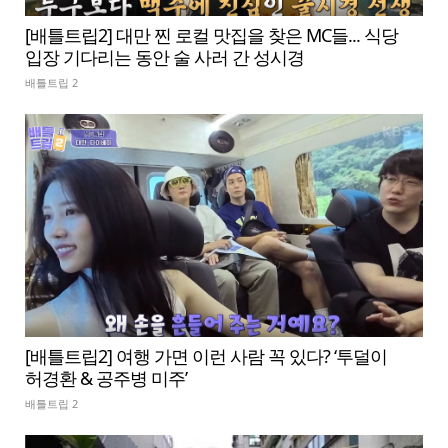
[배틀트립2] 대만 찐 로컬 맛집을 찾은 MC들... 식당
입장 기다리는 동안 술 사러 간 성시경
배틀트립 2
[배틀트립2] 여행 가면 이런 사람 꼭 있다? ‘투덜이
허경환 & 공주병 미주’
배틀트립 2