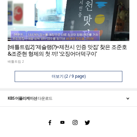
[배틀트립2] ‘제슐랭(?)=제천시 인증 맛집’ 찾은 조준호
&조준현 형제의 첫 끼! ‘오징어더덕구이’
배틀트립 2
더보기
(2 / 9 page)
KBS 어플리케이션
다운로드
Facebook
Youtube
Instgram
Twitter