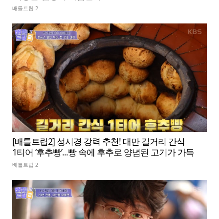
배틀트립 2
[배틀트립2] 성시경 강력 추천! 대만 길거리 간식
1티어 ‘후추빵’...빵 속에 후추로 양념된 고기가 가득
배틀트립 2