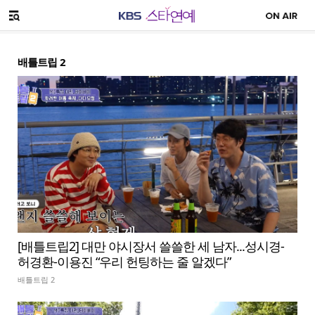
SNS 공유하기
메뉴 열기
배틀트립 2
[배틀트립2] 대만 야시장서 쓸쓸한 세 남자...성시경-
허경환-이용진 “우리 헌팅하는 줄 알겠다”
배틀트립 2