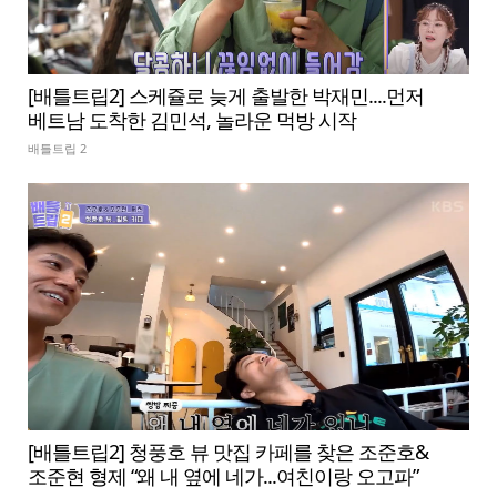
[배틀트립2] 스케쥴로 늦게 출발한 박재민....먼저
베트남 도착한 김민석, 놀라운 먹방 시작
배틀트립 2
[배틀트립2] 청풍호 뷰 맛집 카페를 찾은 조준호&
조준현 형제 “왜 내 옆에 네가...여친이랑 오고파”