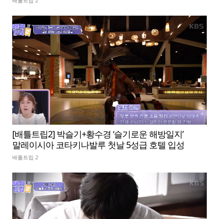
배틀트립 2
[배틀트립2] 박슬기+황수경 ‘슬기로운 해방일지’
말레이시아 코타키나발루 첫날 5성급 호텔 입성
배틀트립 2