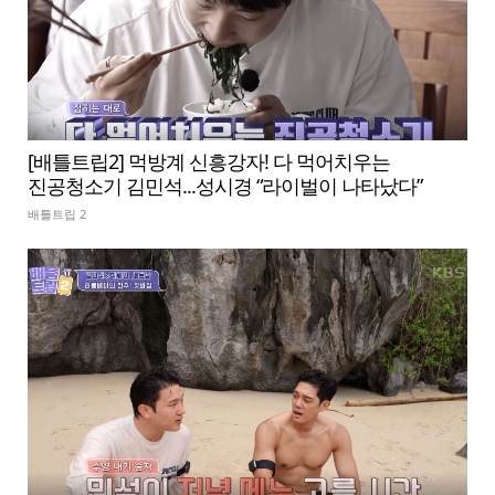
[배틀트립2] 먹방계 신흥강자! 다 먹어치우는
진공청소기 김민석...성시경 “라이벌이 나타났다”
배틀트립 2