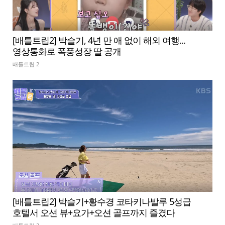
[배틀트립2] 박슬기, 4년 만 애 없이 해외 여행...
영상통화로 폭풍성장 딸 공개
배틀트립 2
[배틀트립2] 박슬기+황수경 코타키나발루 5성급
호텔서 오션 뷰+요가+오션 골프까지 즐겼다