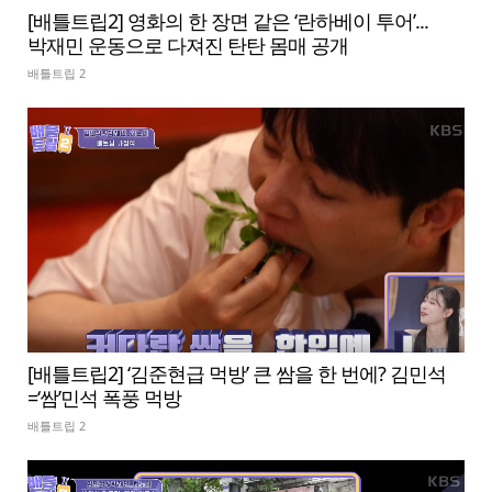
[배틀트립2] 영화의 한 장면 같은 ‘란하베이 투어’...
박재민 운동으로 다져진 탄탄 몸매 공개
배틀트립 2
[배틀트립2] ‘김준현급 먹방’ 큰 쌈을 한 번에? 김민석
=‘쌈’민석 폭풍 먹방
배틀트립 2