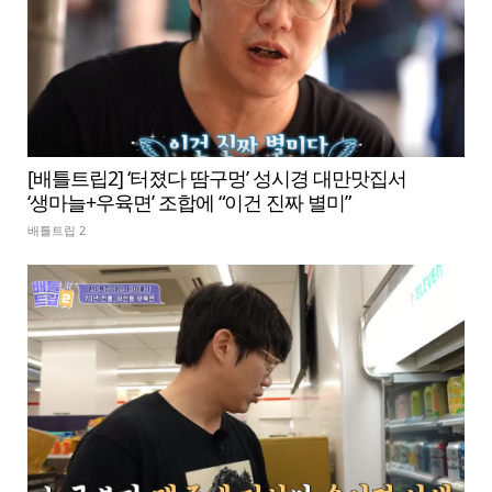
[배틀트립2] ‘터졌다 땀구멍’ 성시경 대만맛집서
‘생마늘+우육면’ 조합에 “이건 진짜 별미”
배틀트립 2