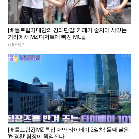
[배틀트립2] 대만의 경리단길! 카페가 줄지어 서있는
거리에서 MZ 디저트에 빠진 MC들
배틀트립 2
[배틀트립2] MZ 특집 대만 타이베이 2일차! 둘째 날은
‘허경환’ 팀장이 책임진다