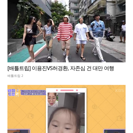
[배틀트립] 이용진VS허경환, 자존심 건 대만 여행
배틀트립 2