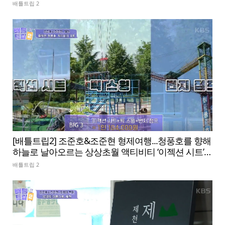
배틀트립 2
[배틀트립2] 조준호&조준현 형제여행...청풍호를 향해
하늘로 날아오르는 상상초월 액티비티 ‘이젝션 시트’
체험
배틀트립 2