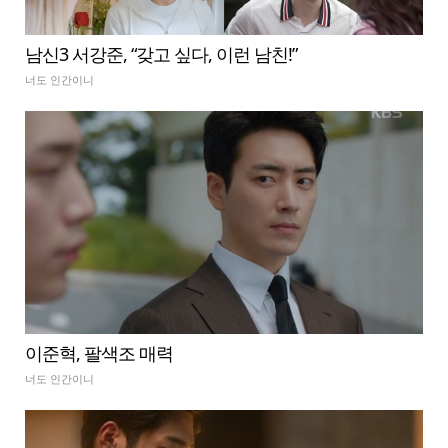
남신3 서강준, “갖고 싶다, 이런 남친!”
너도 인간이니
이준혁, 팔색조 매력
너도 인간이니