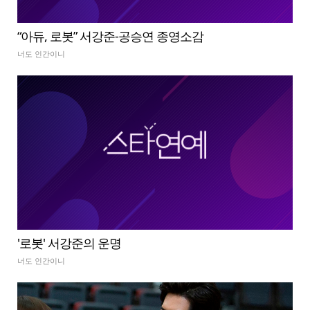
“아듀, 로봇” 서강준-공승연 종영소감
너도 인간이니
'로봇' 서강준의 운명
너도 인간이니