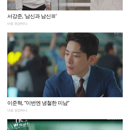
서강준, ‘남신과 남신Ⅲ’
너도 인간이니
이준혁, “이번엔 냉철한 미남”
너도 인간이니